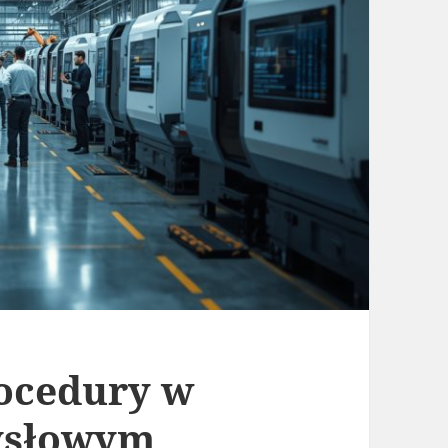
rocedury w
ysłowym