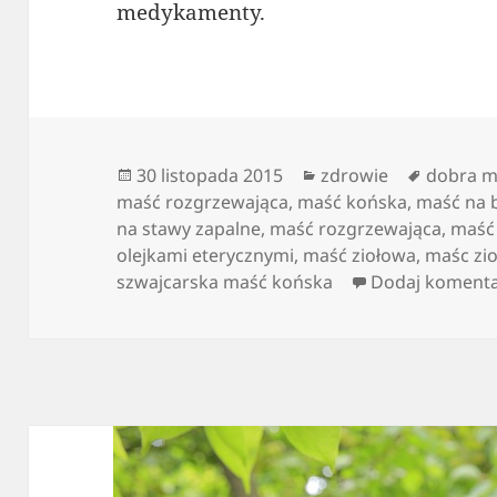
medykamenty.
Data
Kategorie
Tagi
30 listopada 2015
zdrowie
dobra m
publikacji
maść rozgrzewająca
,
maść końska
,
maść na 
na stawy zapalne
,
maść rozgrzewająca
,
maść
olejkami eterycznymi
,
maść ziołowa
,
maśc zi
szwajcarska maść końska
Dodaj koment