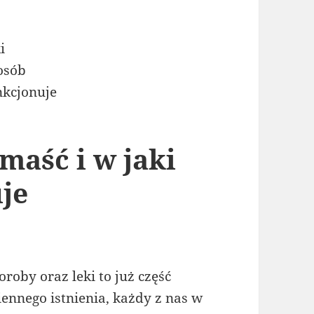
 maść i w jaki
je
oroby oraz leki to już część
iennego istnienia, każdy z nas w