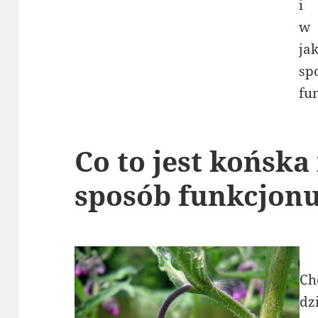
Co to jest końska
sposób funkcjonu
Ch
dz