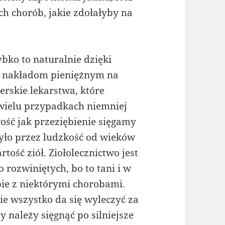
h chorób, jakie zdołałyby na
bko to naturalnie dzięki
m nakładom pieniężnym na
rskie lekarstwa, które
wielu przypadkach niemniej
wość jak przeziębienie sięgamy
było przez ludzkość od wieków
tość ziół. Ziołolecznictwo jest
rozwiniętych, bo to tani i w
ie z niektórymi chorobami.
ie wszystko da się wyleczyć za
należy sięgnąć po silniejsze