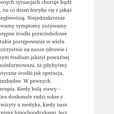
wnych sytuacjach choruje bądź
ż, na co dzień boryka się z jakąś
legliwością. Niejednokrotnie
ewamy symptomy zażywamy
stępne środki przeciwbólowe
e takie postępowanie w wielu
korzystnie na nasze zdrowie i
nym stadium jakiejś poważnej
 poinformowani, że gdybyśmy
styczne środki jak operacja,
 niezbędne. W pewnych
rapia. Kiedy bolą stawy –
óra doskonale radzi sobie z
o wizyty u medyka, kiedy nam
esteśmy hipochondrykami, lecz