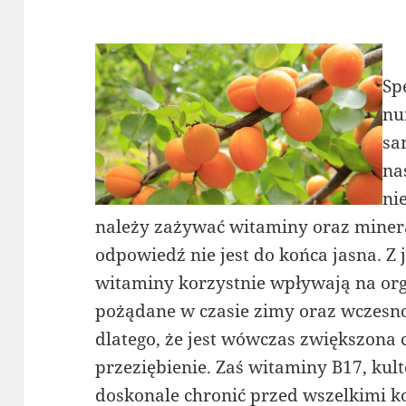
Sp
nu
sa
na
ni
należy zażywać witaminy oraz minera
odpowiedź nie jest do końca jasna. Z 
witaminy korzystnie wpływają na or
pożądane w czasie zimy oraz wczesno
dlatego, że jest wówczas zwiększona
przeziębienie. Zaś witaminy B17, ku
doskonale chronić przed wszelkimi k