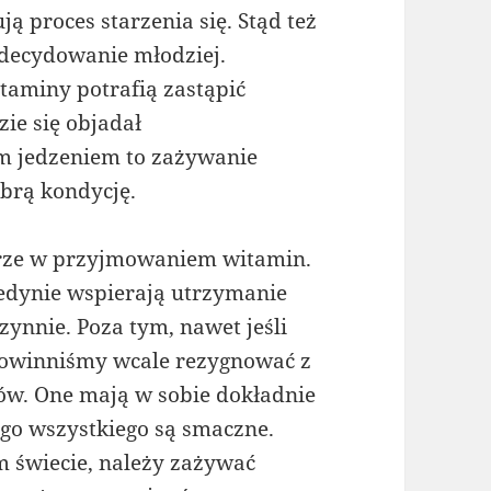
ą proces starzenia się. Stąd też
zdecydowanie młodziej.
witaminy potrafią zastąpić
zie się objadał
 jedzeniem to zażywanie
obrą kondycję.
arze w przyjmowaniem witamin.
jedynie wspierają utrzymanie
zynnie. Poza tym, nawet jeśli
powinniśmy wcale rezygnować z
w. One mają w sobie dokładnie
ego wszystkiego są smaczne.
m świecie, należy zażywać