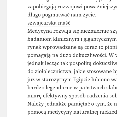
zapobiegają rozwojowi poważniejszyc
długo pogmatwać nam życie.
szwajcarska maść
Medycyna rozwija się niezmiernie szy
badaniom klinicznym i gigantyczny
rynek wprowadzane są coraz to pionie
pomagają na dużo dokuczliwości. W 
jednak lecząc tak pospolitą dokuczli
do ziołolecznictwa, jakie stosowane 
już w starożytnym Egipcie lubiono war
bardzo legendarne w państwach słabo 
miarę efektywny sposób radzenia sob
Należy jednakże pamiętać o tym, że n
pomocą medycyny naturalnej niekiedy 