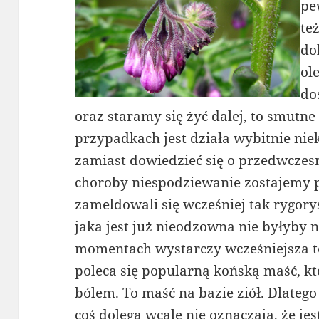
pe
te
do
ol
do
oraz staramy się żyć dalej, to smutn
przypadkach jest działa wybitnie nie
zamiast dowiedzieć się o przedwczes
choroby niespodziewanie zostajemy
zameldowali się wcześniej tak rygory
jaka jest już nieodzowna nie byłyby
momentach wystarczy wcześniejsza te
poleca się popularną końską maść, kt
bólem. To maść na bazie ziół. Dlateg
coś dolega wcale nie oznaczają, że j