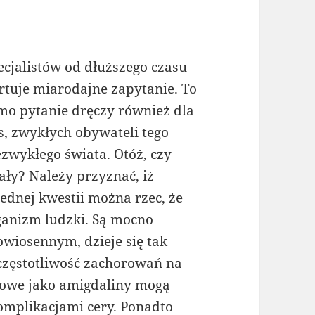
ecjalistów od dłuższego czasu
rtuje miarodajne zapytanie. To
mo pytanie dręczy również dla
s, zwykłych obywateli tego
ezwykłego świata. Otóż, czy
ły? Należy przyznać, iż
jednej kwestii można rzec, że
ganizm ludzki. Są mocno
wiosennym, dzieje się tak
 częstotliwość zachorowań na
ltowe jako amigdaliny mogą
omplikacjami cery. Ponadto