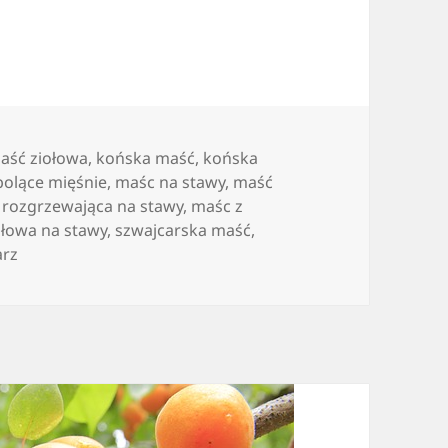
aść ziołowa
,
końska maść
,
końska
bolące mięśnie
,
maśc na stawy
,
maść
 rozgrzewająca na stawy
,
maśc z
ołowa na stawy
,
szwajcarska maść
,
do Co to jest końska maść i w jaki sposób funkcjonuje
arz