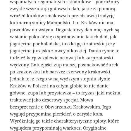
wspaniałych regionalnych składników – podróżnicy
zwykle wyszukują gotowych dań, jakie za pomocą
wrażeń kubków smakowych przedstawią tradycję
kulinarną stolicy Małopolski. I tu Kraków nie ma
powodów do wstydu. Degustatorzy dań mięsnych są
w stanie pokusić się o spróbowanie takich dań, jak
jagnięcina podhalańska, tuszka gęsi zatorskiej czy
jagnięcina jurajska z owcy olkuskiej. Dania rybne to
tudzież karp w zalewie octowej lub karp zatorski
wędzony. Entuzjaści zup muszą posmakować żurek
po krakowsku lub barszcz czerwony krakowski.
Jednak to, z czego w najwyższym stopniu słynie
Kraków w Polsce i na całym globie to nie danie
główne, zupa lub przystawka – to frykas, jaki można
traktować jako deserowy specjał. Mowa
bezsprzecznie o Obwarzanku Krakowskim. Jego
wygląd przypomina pierścień o zarysie koła.
Wyróżniają go także charakterystyczne sploty, które
wyglądem przypominają warkocz. Oryginalne