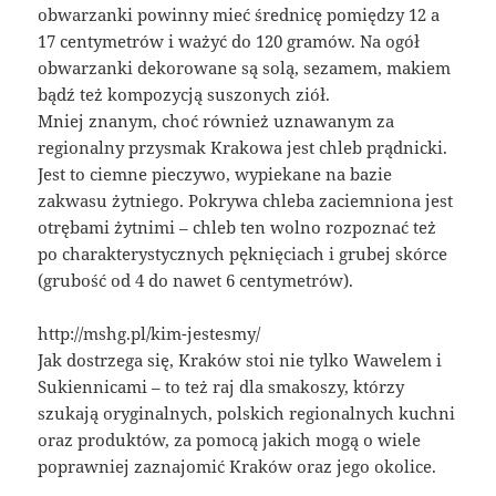
obwarzanki powinny mieć średnicę pomiędzy 12 a
17 centymetrów i ważyć do 120 gramów. Na ogół
obwarzanki dekorowane są solą, sezamem, makiem
bądź też kompozycją suszonych ziół.
Mniej znanym, choć również uznawanym za
regionalny przysmak Krakowa jest chleb prądnicki.
Jest to ciemne pieczywo, wypiekane na bazie
zakwasu żytniego. Pokrywa chleba zaciemniona jest
otrębami żytnimi – chleb ten wolno rozpoznać też
po charakterystycznych pęknięciach i grubej skórce
(grubość od 4 do nawet 6 centymetrów).
http://mshg.pl/kim-jestesmy/
Jak dostrzega się, Kraków stoi nie tylko Wawelem i
Sukiennicami – to też raj dla smakoszy, którzy
szukają oryginalnych, polskich regionalnych kuchni
oraz produktów, za pomocą jakich mogą o wiele
poprawniej zaznajomić Kraków oraz jego okolice.