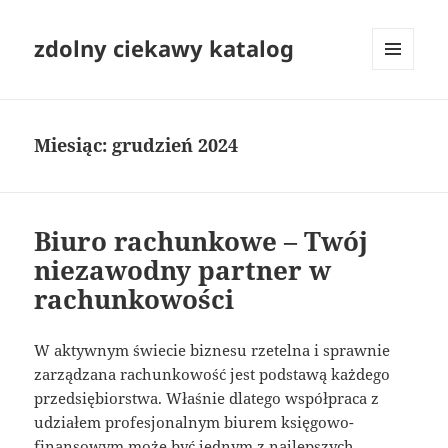
zdolny ciekawy katalog
MENU
I
WIDGETY
Miesiąc:
grudzień 2024
Biuro rachunkowe – Twój
niezawodny partner w
rachunkowości
W aktywnym świecie biznesu rzetelna i sprawnie
zarządzana rachunkowość jest podstawą każdego
przedsiębiorstwa. Właśnie dlatego współpraca z
udziałem profesjonalnym biurem księgowo-
finansowym może być jednym z najlepszych