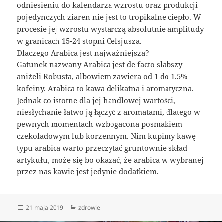
odniesieniu do kalendarza wzrostu oraz produkcji
pojedynczych ziaren nie jest to tropikalne ciepło. W
procesie jej wzrostu wystarczą absolutnie amplitudy
w granicach 15-24 stopni Celsjusza.
Dlaczego Arabica jest najważniejsza?
Gatunek nazwany Arabica jest de facto słabszy
aniżeli Robusta, albowiem zawiera od 1 do 1.5%
kofeiny. Arabica to kawa delikatna i aromatyczna.
Jednak co istotne dla jej handlowej wartości,
niesłychanie łatwo ją łączyć z aromatami, dlatego w
pewnych momentach wzbogacona posmakiem
czekoladowym lub korzennym. Nim kupimy kawę
typu arabica warto przeczytać gruntownie skład
artykułu, może się bo okazać, że arabica w wybranej
przez nas kawie jest jedynie dodatkiem.
Data
Kategorie
21 maja 2019
zdrowie
publikacji