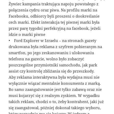
Żywiec kampania traktująca napoju powstałego z
połączenia cydru oraz piwa. Na profilu marki na
Facebooku, odbiorcy byli proszeni o dookreślanie
cech marki. Efekt interakcja tej piwnej marki była
przez parę tygodni perfekcyjną na facebook, jeżeli
idzie o marki piwne
• Ford Explorer w Izraelu – na stronach gazety
drukowana była reklama z szyfrem pobieranym na
smartfon, po jego zeskanowaniu i ulokowaniu
telefonu na gazecie, wolno było zobaczyć
poszczególne przymiotniki samochodu, jak park
assist czy kontrolę zbliżania się do przeszkody.
Aby reklama interaktywna była wydajna musi nie
wyłącznie wiązać mentalnie konsumenta z marką.
Bo samo zaangażowanie jest tylko zabawą oraz nie
musi kojarzyć się z realnym zyskiem. W wypadku
takich reklam, chodzi o to, żeby kontrahent, jaki już
się zaangażował, później dokonał takiego wyboru,
który porządnie mu się kojarzy. W jednym z