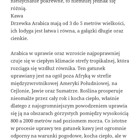
niesłychanie pokrewne, to niemniej jednak się
różnią.
Kawa
Drzewka Arabica mają od 3 do 5 metrów wielkości,
ich łodyga jest łatwa i równa, a gałązki długie oraz
cienkie.
Arabica w uprawie oraz wzroście najpoprawniej
czuje się w ciepłym klimacie strefy tropikalnej, która
rozciąga się wzdłuż równika. Ten gatunek
uprawiany jest na ogół poza Afryką w strefie
międzyzwrotnikowej Ameryki Południowej, na
Cejlonie, Jawie oraz Sumatrze. Roślina prosperuje
nieomalże przez cały rok i kocha ciepło, właśnie
dlatego z najogromniejszym powodzeniem uprawia
się ją na obszarach górzystych pomiędzy wysokością
800 a 2000 metrów nad poziomem morza. Co istotne
w procesie uprawy ten gatunek kawy jest ogromnie
odporny na warunki pogodowe, kocha ciepło, ale w