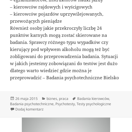
– kierowców rajdowych i wyścigowych
– kierowców pojazdów uprzywilejowanych,
przewożących pieniądze
Również osoby jakie przekroczyły liczbę 24
punktów karnych mogą zostać skierowane na
badania. Sprawcy różnego typu wypadków czy
kierujący pod wpływem alkoholu mogą też być
zobligowani do przeprowadzenia badania. Sytuacji
w jakich jesteśmy zobowiązani do testów jest dużo
dlatego warto wiedzieć gdzie można je
przeprowadzić – Badania psychotechniczne Bielsko
Data
Kategorie
Tagi
26 maja 2015
biznes
,
praca
Badania kierowców
,
publikacji
Badania psychotechniczne
,
Psychotesty
,
Testy psychologiczne
do Centrum Badań Psychologicznych
Dodaj komentarz