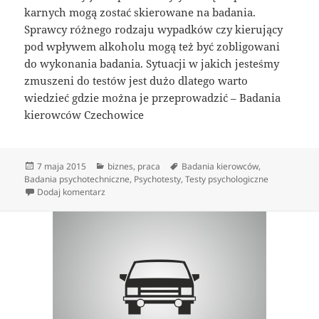
karnych mogą zostać skierowane na badania.
Sprawcy różnego rodzaju wypadków czy kierujący
pod wpływem alkoholu mogą też być zobligowani
do wykonania badania. Sytuacji w jakich jesteśmy
zmuszeni do testów jest dużo dlatego warto
wiedzieć gdzie można je przeprowadzić – Badania
kierowców Czechowice
Data
Kategorie
Tagi
7 maja 2015
biznes
,
praca
Badania kierowców
,
publikacji
Badania psychotechniczne
,
Psychotesty
,
Testy psychologiczne
do Centrum Badań Psychologicznych
Dodaj komentarz