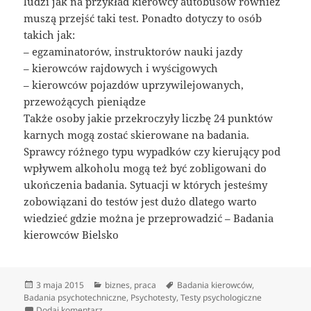
ludzi jak na przykład kierowcy autobusów również
muszą przejść taki test. Ponadto dotyczy to osób
takich jak:
– egzaminatorów, instruktorów nauki jazdy
– kierowców rajdowych i wyścigowych
– kierowców pojazdów uprzywilejowanych,
przewożących pieniądze
Także osoby jakie przekroczyły liczbę 24 punktów
karnych mogą zostać skierowane na badania.
Sprawcy różnego typu wypadków czy kierujący pod
wpływem alkoholu mogą też być zobligowani do
ukończenia badania. Sytuacji w których jesteśmy
zobowiązani do testów jest dużo dlatego warto
wiedzieć gdzie można je przeprowadzić – Badania
kierowców Bielsko
Data
Kategorie
Tagi
3 maja 2015
biznes
,
praca
Badania kierowców
,
publikacji
Badania psychotechniczne
,
Psychotesty
,
Testy psychologiczne
do Badania psychotechniczne
Dodaj komentarz