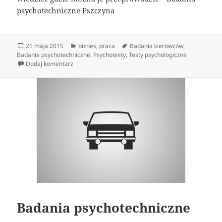
psychotechniczne Pszczyna
Data
Kategorie
Tagi
21 maja 2015
biznes
,
praca
Badania kierowców
,
publikacji
Badania psychotechniczne
,
Psychotesty
,
Testy psychologiczne
do Centrum Badań Psychologicznych
Dodaj komentarz
Badania psychotechniczne