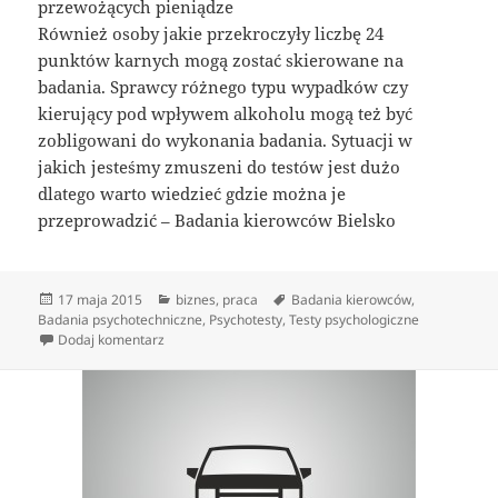
przewożących pieniądze
Również osoby jakie przekroczyły liczbę 24
punktów karnych mogą zostać skierowane na
badania. Sprawcy różnego typu wypadków czy
kierujący pod wpływem alkoholu mogą też być
zobligowani do wykonania badania. Sytuacji w
jakich jesteśmy zmuszeni do testów jest dużo
dlatego warto wiedzieć gdzie można je
przeprowadzić – Badania kierowców Bielsko
Data
Kategorie
Tagi
17 maja 2015
biznes
,
praca
Badania kierowców
,
publikacji
Badania psychotechniczne
,
Psychotesty
,
Testy psychologiczne
do Badania psychotechniczne
Dodaj komentarz