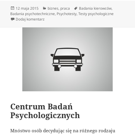
Data
Kategorie
Tagi
12 maja 2015
biznes
,
praca
Badania kierowców
,
publikacji
Badania psychotechniczne
,
Psychotesty
,
Testy psychologiczne
do Centrum Badań Psychologicznych
Dodaj komentarz
Centrum Badań
Psychologicznych
Mnóstwo osób decydując się na różnego rodzaju