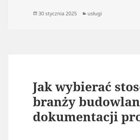
Data
Kategorie
30 stycznia 2025
usługi
publikacji
Jak wybierać sto
branży budowlane
dokumentacji pr