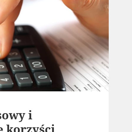
sowy i
e korzyści