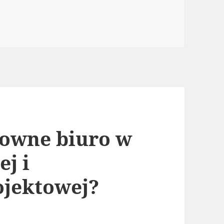
sowne biuro w
j i
ojektowej?