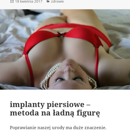
Data
Kategorie
18 kwietnia 2017
zdrowie
publikacji
implanty piersiowe –
metoda na ładną figurę
Poprawianie naszej urody ma duże znaczenie.