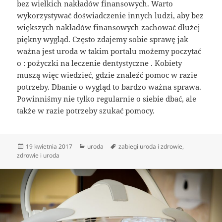
bez wielkich nakładów finansowych. Warto
wykorzystywać doświadczenie innych ludzi, aby bez
większych nakładów finansowych zachować dłużej
piękny wygląd. Często zdajemy sobie sprawę jak
ważna jest uroda w takim portalu możemy poczytać
o : pożyczki na leczenie dentystyczne . Kobiety
muszą więc wiedzieć, gdzie znaleźć pomoc w razie
potrzeby. Dbanie o wygląd to bardzo ważna sprawa.
Powinniśmy nie tylko regularnie o siebie dbać, ale
także w razie potrzeby szukać pomocy.
Data
Kategorie
Tagi
19 kwietnia 2017
uroda
zabiegi uroda i zdrowie
,
publikacji
zdrowie i uroda