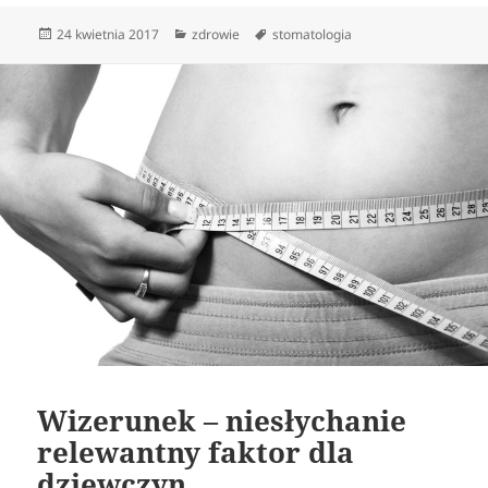
Data
Kategorie
Tagi
24 kwietnia 2017
zdrowie
stomatologia
publikacji
Wizerunek – niesłychanie
relewantny faktor dla
dziewczyn