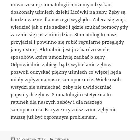
nowoczesnej stomatologii możemy odzyskać
doskonały uśmiech dzieki Licówki na zęby. Zęby są
bardzo ważne dla naszego wyglądu. Zaleca się więc
wiedzieć jak o nie zadbać i gdzie szukać pomocy gdy
zacznie się coś z nimi dziać. Stomatolog to nasz
przyjaciel i powinno się robić regularne przeglądy
jamy ustnej. Aktualnie jest już bardzo wiele
sposobów, które umożliwią zadbać o zęby.
Odpowiednie zabiegi bądź wybielanie zębów
pozwoli odzyskać piękny uśmiech co więcej będą
miały wpływ na nasze samopoczucie. Wiele osób
wstydzi się uśmiechać, żeby nie uwidoczniać
popsutych zębów. Stomatologia estetyczna to
ratunek dla naszych zębów i dla naszego
samopoczucia. Krzywe czy zniszczone zęby nie
muszą już być ogromnym problemem.
Data
Kategorie
14 kwietnia 2017
zdrowie