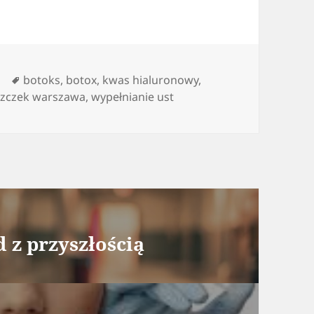
orie
Tagi
botoks
,
botox
,
kwas hialuronowy
,
zczek warszawa
,
wypełnianie ust
 z przyszłością