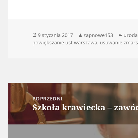
Data
Autor
Kateg
9 stycznia 2017
zapnowe153
uroda
publikacji
powiększanie ust warszawa
,
usuwanie zmars
Nawigacja
wpisu
POPRZEDNI
Szkoła krawiecka – zawód
Poprzedni
wpis: