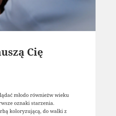
uszą Cię
glądać młodo równieżw wieku
rwsze oznaki starzenia.
rbą koloryzującą, do walki z