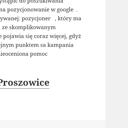
ystąpić do poszukiwania
 ma pozycjonowanie w google .
zywanej: pozycjoner , który ma
ca ze skomplikowanym
 pojawia się coraz więcej, gdyż
olejnym punktem sa kampania
nieoceniona pomoc
 Proszowice