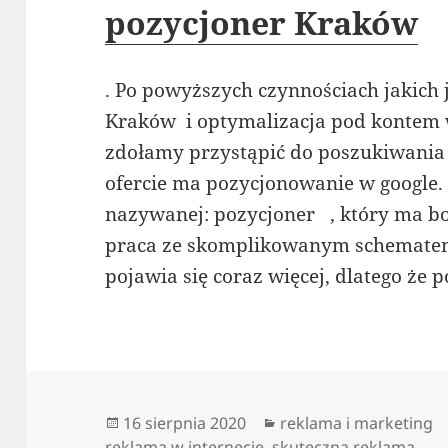
pozycjoner Kraków
. Po powyższych czynnościach jakic
Kraków i optymalizacja pod kontem
zdołamy przystąpić do poszukiwania
ofercie ma pozycjonowanie w google. N
nazywanej: pozycjoner , który ma bo
praca ze skomplikowanym schematem.
pojawia się coraz więcej, dlatego że p
Data
Kategorie
16 sierpnia 2020
reklama i marketing
publikacji
reklama w internecie
,
skuteczna reklama