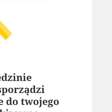
edzinie
sporządzi
e do twojego