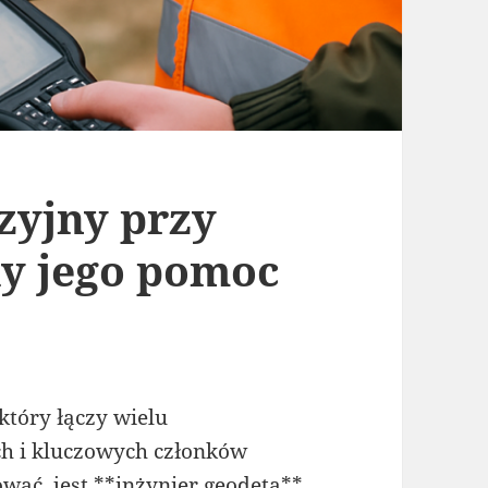
zyjny przy
dy jego pomoc
który łączy wielu
ch i kluczowych członków
wać, jest **inżynier geodeta**.