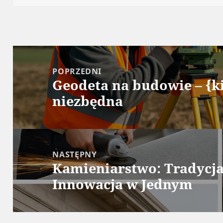
Nawigacja
wpisu
POPRZEDNI
Geodeta na budowie – {ki
Poprzedni
niezbędna
wpis:
NASTĘPNY
Kamieniarstwo: Tradycja
Następny
Innowacja w Jednym
wpis: