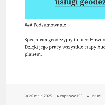
usługi geode
### Podsumowanie
Specjalista geodezyjny to nieodzowny
Dzięki jego pracy wszystkie etapy bu
planem.
Data
Autor
Kategor
26 maja 2025
zapnowe153
usługi
publikacji