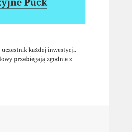
zyjne Puck
 uczestnik każdej inwestycji.
dowy przebiegają zgodnie z
ie