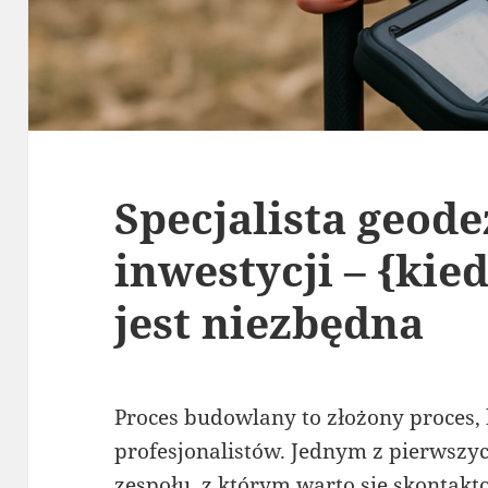
Specjalista geode
inwestycji – {kie
jest niezbędna
Proces budowlany to złożony proces, 
profesjonalistów. Jednym z pierwszy
zespołu, z którym warto się skontakto