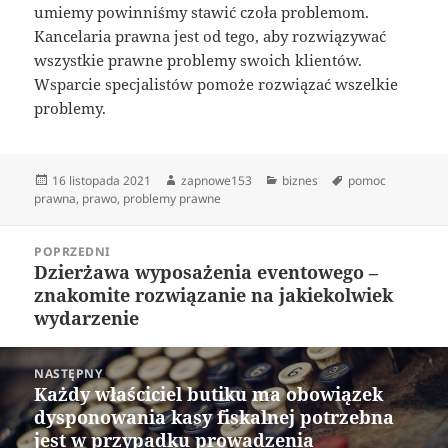
umiemy powinniśmy stawić czoła problemom.
Kancelaria prawna jest od tego, aby rozwiązywać
wszystkie prawne problemy swoich klientów.
Wsparcie specjalistów pomoże rozwiązać wszelkie
problemy.
Data
Autor
Kategorie
Tagi
16 listopada 2021
zapnowe153
biznes
pomoc
publikacji
prawna
,
prawo
,
problemy prawne
Nawigacja
POPRZEDNI
wpisu
Dzierżawa wyposażenia eventowego –
Poprzedni
znakomite rozwiązanie na jakiekolwiek
wpis:
wydarzenie
NASTĘPNY
Każdy właściciel butiku ma obowiązek
Następny
dysponowania kasy fiskalnej potrzebna
wpis:
jest w przypadku prowadzenia