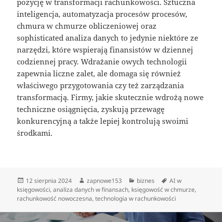
pozycję w transformacji rachunkowości. Sztuczna
inteligencja, automatyzacja procesów procesów,
chmura w chmurze obliczeniowej oraz
sophisticated analiza danych to jedynie niektóre ze
narzędzi, które wspierają finansistów w dziennej
codziennej pracy. Wdrażanie owych technologii
zapewnia liczne zalet, ale domaga się również
właściwego przygotowania czy też zarządzania
transformacją. Firmy, jakie skutecznie wdrożą nowe
techniczne osiągnięcia, zyskują przewagę
konkurencyjną a także lepiej kontrolują swoimi
środkami.
Data
Autor
Kategorie
Tagi
12 sierpnia 2024
zapnowe153
biznes
AI w
publikacji
księgowości
,
analiza danych w finansach
,
księgowość w chmurze
,
rachunkowość nowoczesna
,
technologia w rachunkowości
Nawigacja